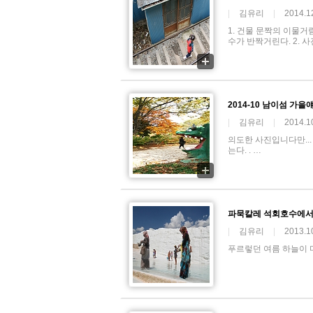
|
김유리
|
2014.1
1. 건물 문짝의 이물거
수가 반짝거린다. 2.
2014-10 남이섬 가을
|
김유리
|
2014.1
의도한 사진입니다만...
는다. . …
파묵칼레 석회호수에서
|
김유리
|
2013.1
푸르렇던 여름 하늘이 마