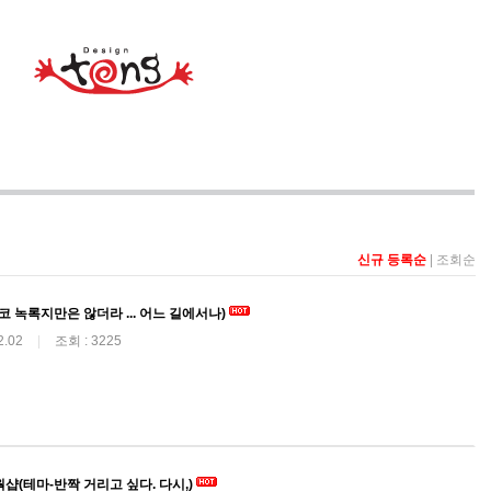
신규 등록순
|
조회순
 결코 녹록지만은 않더라 ... 어느 길에서나)
2.02
|
조회 : 3225
토웍샵(테마-반짝 거리고 싶다. 다시,)