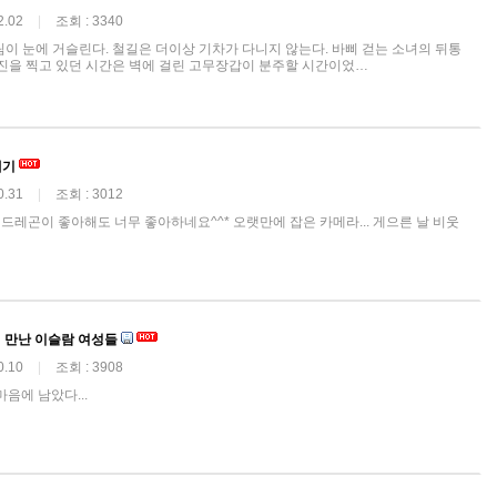
2.02
|
조회 : 3340
림이 눈에 거슬린다. 철길은 더이상 기차가 다니지 않는다. 바삐 걷는 소녀의 뒤통
 사진을 찍고 있던 시간은 벽에 걸린 고무장갑이 분주할 시간이었…
얘기
0.31
|
조회 : 3012
 드레곤이 좋아해도 너무 좋아하네요^^* 오랫만에 잡은 카메라... 게으른 날 비웃
 만난 이슬람 여성들
0.10
|
조회 : 3908
음에 남았다...