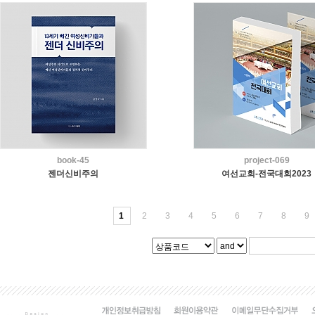
book-45
project-069
젠더신비주의
여선교회-전국대회2023
1
2
3
4
5
6
7
8
9