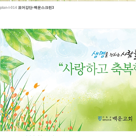
plan-l-014
표어강단-백운스크린3