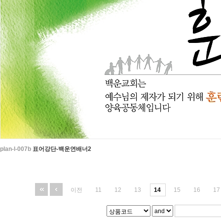
plan-l-007b
표어강단-백운연배너2
이전
11
12
13
14
15
16
17