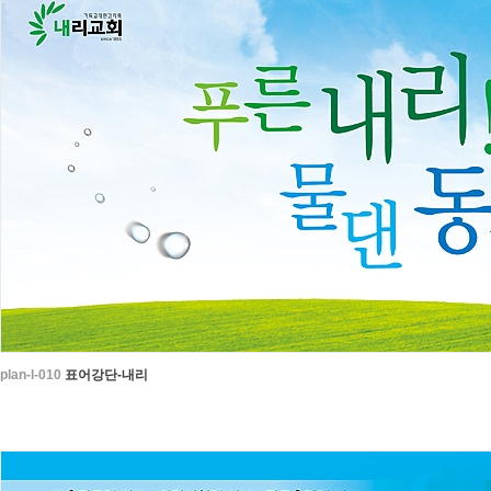
plan-l-010
표어강단-내리