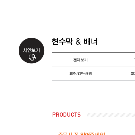
전체보기
표어/강단배경
교