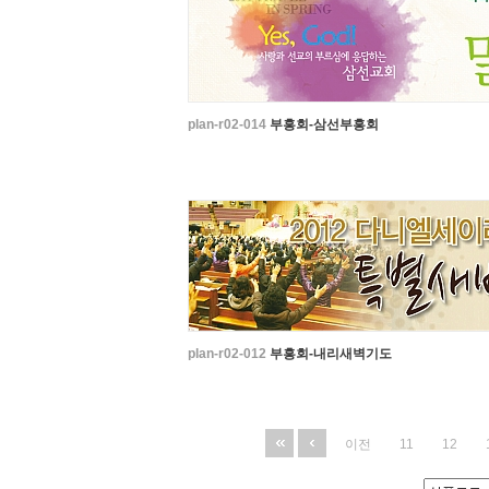
plan-r02-014
부흥회-삼선부흥회
plan-r02-012
부흥회-내리새벽기도
이전
11
12